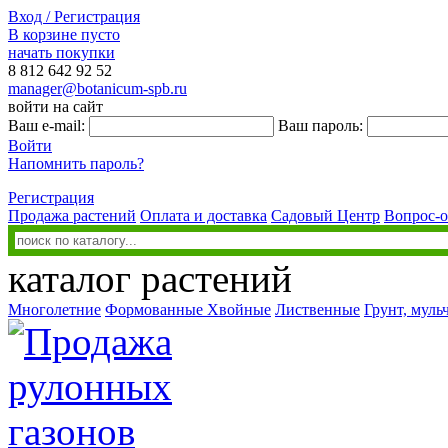
Вход / Регистрация
В корзине пусто
начать покупки
8 812
642 92 52
manager@botanicum-spb.ru
войти на сайт
Ваш e-mail:
Ваш пароль:
Войти
Напомнить пароль?
Регистрация
Продажа растений
Оплата и доставка
Садовый Центр
Вопрос-о
каталог растений
Многолетние
Формованные
Хвойные
Лиственные
Грунт, муль