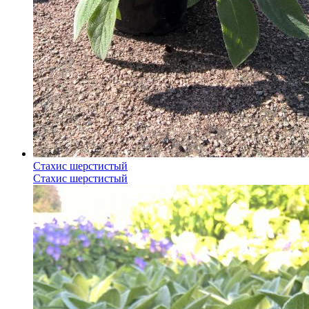
Стахис шерстистый
Стахис шерстистый