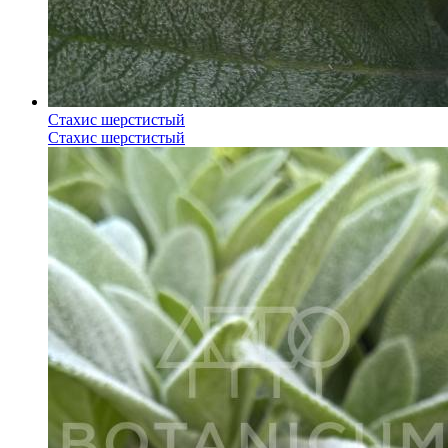
Стахис шерстистый
Стахис шерстистый