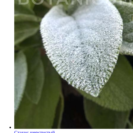
Стахис шерстистый