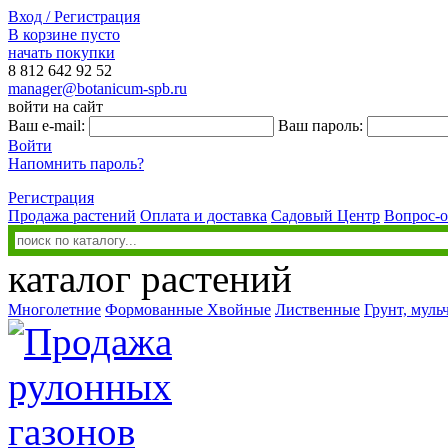
Вход / Регистрация
В корзине пусто
начать покупки
8 812
642 92 52
manager@botanicum-spb.ru
войти на сайт
Ваш e-mail:
Ваш пароль:
Войти
Напомнить пароль?
Регистрация
Продажа растений
Оплата и доставка
Садовый Центр
Вопрос-о
каталог растений
Многолетние
Формованные
Хвойные
Лиственные
Грунт, муль