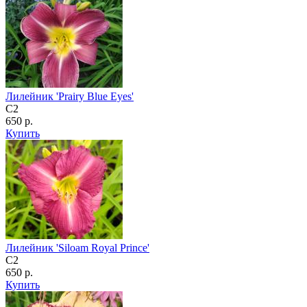
Лилейник 'Prairy Blue Eyes'
C2
650 р.
Купить
Лилейник 'Siloam Royal Prince'
C2
650 р.
Купить