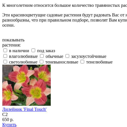
К многолетним относится большое количество травянистых рас
Эти красивоцветущие садовые растения будут радовать Вас от н
разнообразны, что при правильном подборе, позволят Вам купи
осени.
показывать
растения:
в наличии
под заказ
влаголюбивые
обычные
засухоустойчивые
светолюбивые
теневыносливые
тенелюбивые
Лилейник 'Final Touch'
C2
650 р.
Купить