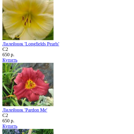
Лилейник 'Longfields Pearls'
C2
650 р.
Купить
Лилейник 'Pardon Me'
C2
650 р.
Купить