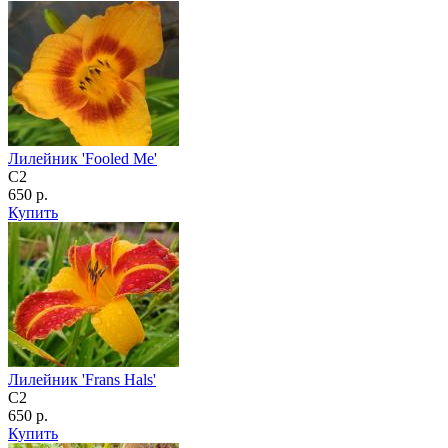
Лилейник 'Fooled Me'
C2
650 р.
Купить
Лилейник 'Frans Hals'
C2
650 р.
Купить