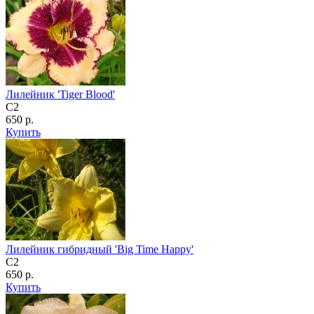
Лилейник 'Tiger Blood'
C2
650 р.
Купить
Лилейник гибридный 'Big Time Happy'
C2
650 р.
Купить