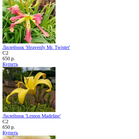
Лилейник 'Heavenly Mr. Twister'
C2
650 р.
Купить
Лилейник 'Lemon Madeline'
C2
650 р.
Купить