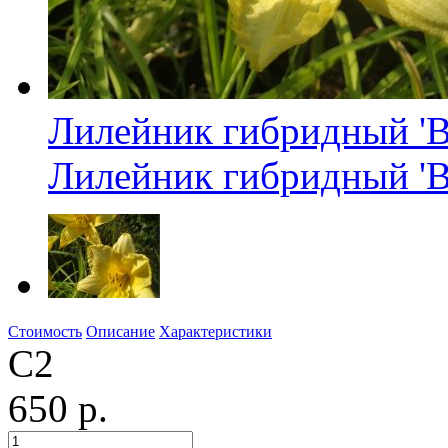
Лилейник гибридный 'B
Лилейник гибридный 'B
Стоимость
Описание
Характеристики
C2
650 р.