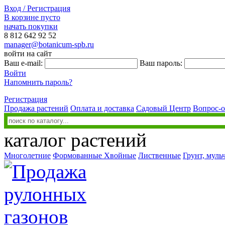
Вход / Регистрация
В корзине пусто
начать покупки
8 812
642 92 52
manager@botanicum-spb.ru
войти на сайт
Ваш e-mail:
Ваш пароль:
Войти
Напомнить пароль?
Регистрация
Продажа растений
Оплата и доставка
Садовый Центр
Вопрос-о
каталог растений
Многолетние
Формованные
Хвойные
Лиственные
Грунт, муль