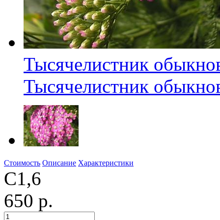
Тысячелистник обыкнов
Тысячелистник обыкнов
Стоимость
Описание
Характеристики
С1,6
650 р.