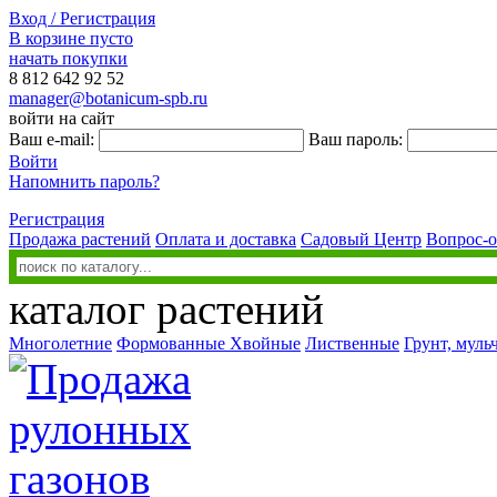
Вход / Регистрация
В корзине пусто
начать покупки
8 812
642 92 52
manager@botanicum-spb.ru
войти на сайт
Ваш e-mail:
Ваш пароль:
Войти
Напомнить пароль?
Регистрация
Продажа растений
Оплата и доставка
Садовый Центр
Вопрос-о
каталог растений
Многолетние
Формованные
Хвойные
Лиственные
Грунт, муль