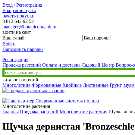
Вход / Регистрация
В корзине пусто
начать покупки
8 812
642 92 52
manager@botanicum-spb.ru
войти на сайт
Ваш e-mail:
Ваш пароль:
Войти
Напомнить пароль?
Регистрация
Продажа растений
Оплата и доставка
Садовый Центр
Вопрос-о
каталог растений
Многолетние
Формованные
Хвойные
Лиственные
Грунт, муль
Многолетние растения
Главная
Продажа растений
Многолетние растения
Щучка дернис
Щучка дернистая 'Bronzeschlei