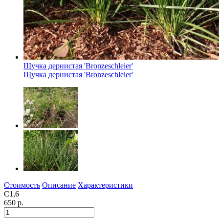
Щучка дернистая 'Bronzeschleier'
Щучка дернистая 'Bronzeschleier'
Стоимость
Описание
Характеристики
С1,6
650 р.