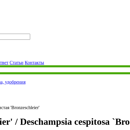
твет
Статьи
Контакты
ча, удобрения
тая 'Bronzeschleier'
er' /
Deschampsia cespitosa `Bro