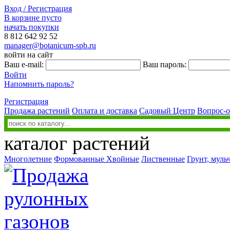
Вход / Регистрация
В корзине пусто
начать покупки
8 812
642 92 52
manager@botanicum-spb.ru
войти на сайт
Ваш e-mail:
Ваш пароль:
Войти
Напомнить пароль?
Регистрация
Продажа растений
Оплата и доставка
Садовый Центр
Вопрос-о
каталог растений
Многолетние
Формованные
Хвойные
Лиственные
Грунт, муль