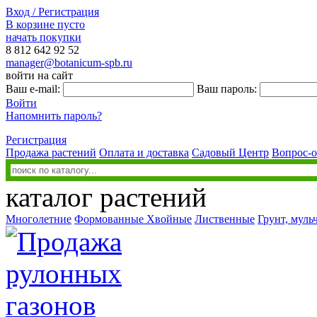
Вход / Регистрация
В корзине пусто
начать покупки
8 812
642 92 52
manager@botanicum-spb.ru
войти на сайт
Ваш e-mail:
Ваш пароль:
Войти
Напомнить пароль?
Регистрация
Продажа растений
Оплата и доставка
Садовый Центр
Вопрос-о
каталог растений
Многолетние
Формованные
Хвойные
Лиственные
Грунт, муль