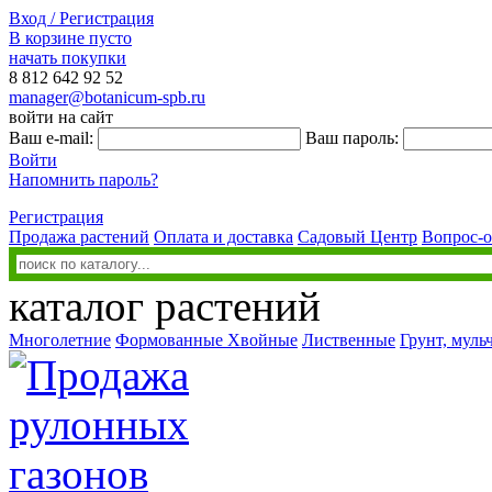
Вход / Регистрация
В корзине пусто
начать покупки
8 812
642 92 52
manager@botanicum-spb.ru
войти на сайт
Ваш e-mail:
Ваш пароль:
Войти
Напомнить пароль?
Регистрация
Продажа растений
Оплата и доставка
Садовый Центр
Вопрос-о
каталог растений
Многолетние
Формованные
Хвойные
Лиственные
Грунт, муль