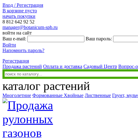
Вход / Регистрация
В корзине пусто
начать покупки
8 812
642 92 52
manager@botanicum-spb.ru
войти на сайт
Ваш e-mail:
Ваш пароль:
Войти
Напомнить пароль?
Регистрация
Продажа растений
Оплата и доставка
Садовый Центр
Вопрос-о
каталог растений
Многолетние
Формованные
Хвойные
Лиственные
Грунт, муль