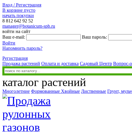
Вход / Регистрация
В корзине пусто
начать покупки
8 812
642 92 52
manager@botanicum-spb.ru
войти на сайт
Ваш e-mail:
Ваш пароль:
Войти
Напомнить пароль?
Регистрация
Продажа растений
Оплата и доставка
Садовый Центр
Вопрос-о
каталог растений
Многолетние
Формованные
Хвойные
Лиственные
Грунт, муль