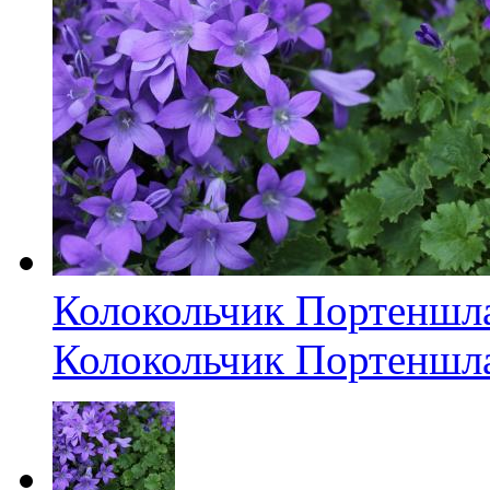
Колокольчик Портеншл
Колокольчик Портеншл