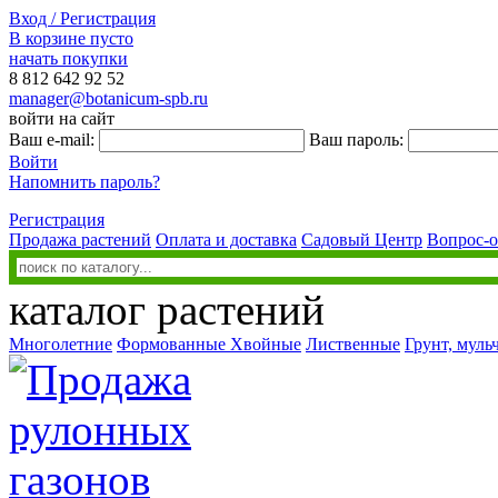
Вход / Регистрация
В корзине пусто
начать покупки
8 812
642 92 52
manager@botanicum-spb.ru
войти на сайт
Ваш e-mail:
Ваш пароль:
Войти
Напомнить пароль?
Регистрация
Продажа растений
Оплата и доставка
Садовый Центр
Вопрос-о
каталог растений
Многолетние
Формованные
Хвойные
Лиственные
Грунт, муль