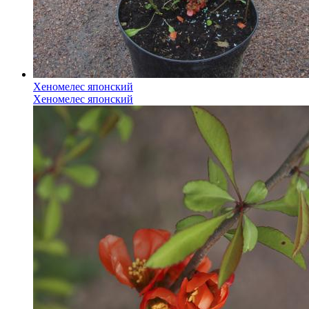
Хеномелес японский
Хеномелес японский