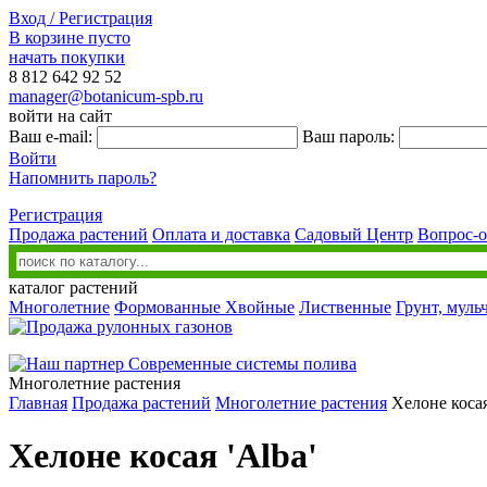
Вход / Регистрация
В корзине пусто
начать покупки
8 812
642 92 52
manager@botanicum-spb.ru
войти на сайт
Ваш e-mail:
Ваш пароль:
Войти
Напомнить пароль?
Регистрация
Продажа растений
Оплата и доставка
Садовый Центр
Вопрос-о
каталог растений
Многолетние
Формованные
Хвойные
Лиственные
Грунт, муль
Многолетние растения
Главная
Продажа растений
Многолетние растения
Хелоне косая
Хелоне косая 'Alba'