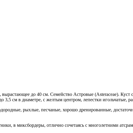
ние, вырастающее до 40 см. Семейство Астровые (Asteraceae). Кус
 до 3,5 см в диаметре, с желтым центром, лепестки игольчатые, 
одородные, рыхлые, песчаные, хорошо дренированные, достаточ
тники, в миксбордеры, отлично сочетаясь с многолетними атсра