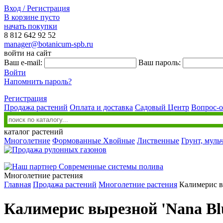
Вход / Регистрация
В корзине пусто
начать покупки
8 812
642 92 52
manager@botanicum-spb.ru
войти на сайт
Ваш e-mail:
Ваш пароль:
Войти
Напомнить пароль?
Регистрация
Продажа растений
Оплата и доставка
Садовый Центр
Вопрос-о
каталог растений
Многолетние
Формованные
Хвойные
Лиственные
Грунт, муль
Многолетние растения
Главная
Продажа растений
Многолетние растения
Калимерис в
Калимерис вырезной 'Nana Blu