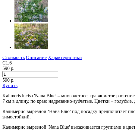
Стоимость
Описание
Характеристики
С1,6
590 р.
590
р.
Купить
Kalimeris incisa 'Nana Blue' – многолетнее, травянистое расте
7 см в длину, по краю надрезанно-зубчатые. Цветки – голубые,
Калимерис вырезной ‘Нана Блю’ под посадку предпочитает пл
зимостойкий.
Калимерис вырезной 'Nana Blue' высаживается группами в цве