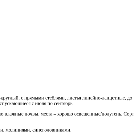
т округлый, с прямыми стеблями, листья линейно-ланцетные, до
распускающиеся с июля по сентябрь.
но влажные почвы, места – хорошо освещенные/полутень. Сорт
ми, молиниями, синеголовниками.