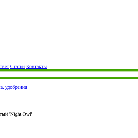
твет
Статьи
Контакты
ча, удобрения
тый 'Night Owl'