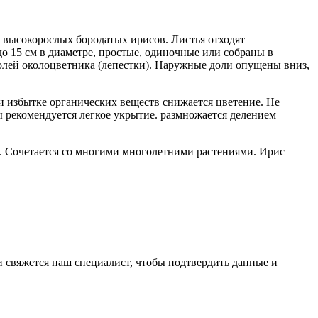
пе высокорослых бородатых ирисов. Листья отходят
о 15 см в диаметре, простые, одиночные или собраны в
лей околоцветника (лепестки). Наружные доли опущены вниз,
и избытке органических веществ снижается цветение. Не
ы рекомендуется легкое укрытие. размножается делением
ки. Сочетается со многими многолетними растениями. Ирис
и свяжется наш специалист, чтобы подтвердить данные и