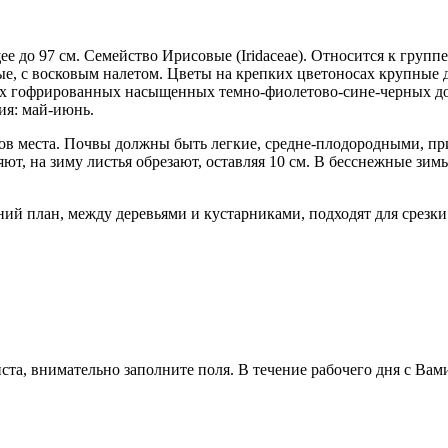
щее до 97 см. Семейство Ирисовые (Iridaceae). Относится к груп
е, с восковым налетом. Цветы на крепких цветоносах крупные д
ых гофрированных насыщенных темно-фиолетово-сине-черных до
ия: май-июнь.
ов места. Почвы должны быть легкие, средне-плодородными, пр
ют, на зиму листья обрезают, оставляя 10 см. В бесснежные зим
дний план, между деревьями и кустарниками, подходят для срез
ста, внимательно заполните поля. В течение рабочего дня с Вам