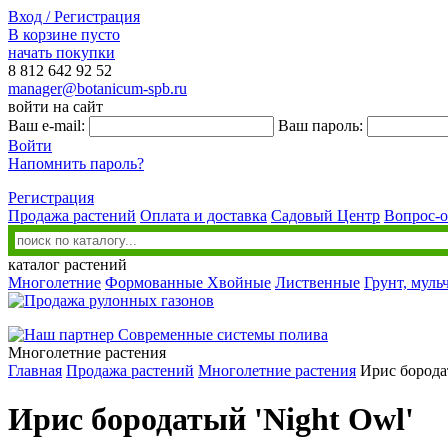
Вход / Регистрация
В корзине пусто
начать покупки
8 812
642 92 52
manager@botanicum-spb.ru
войти на сайт
Ваш e-mail:
Ваш пароль:
Войти
Напомнить пароль?
Регистрация
Продажа растений
Оплата и доставка
Садовый Центр
Вопрос-о
каталог растений
Многолетние
Формованные
Хвойные
Лиственные
Грунт, муль
Многолетние растения
Главная
Продажа растений
Многолетние растения
Ирис борода
Ирис бородатый 'Night Owl'