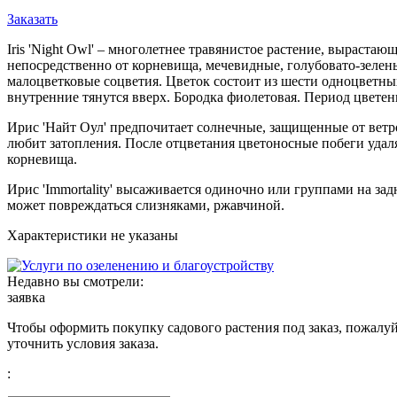
Заказать
Iris 'Night Owl' – многолетнее травянистое растение, вырастаю
непосредственно от корневища, мечевидные, голубовато-зелены
малоцветковые соцветия. Цветок состоит из шести одноцветн
внутренние тянутся вверх. Бородка фиолетовая. Период цветен
Ирис 'Найт Оул' предпочитает солнечные, защищенные от ветр
любит затопления. После отцветания цветоносные побеги удаля
корневища.
Ирис 'Immortality' высаживается одиночно или группами на за
может повреждаться слизняками, ржавчиной.
Характеристики не указаны
Недавно вы смотрели:
заявка
Чтобы оформить покупку садового растения под заказ, пожалуй
уточнить условия заказа.
: