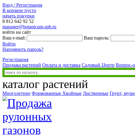
Вход / Регистрация
В корзине пусто
начать покупки
8 812
642 92 52
manager@botanicum-spb.ru
войти на сайт
Ваш e-mail:
Ваш пароль:
Войти
Напомнить пароль?
Регистрация
Продажа растений
Оплата и доставка
Садовый Центр
Вопрос-о
каталог растений
Многолетние
Формованные
Хвойные
Лиственные
Грунт, муль