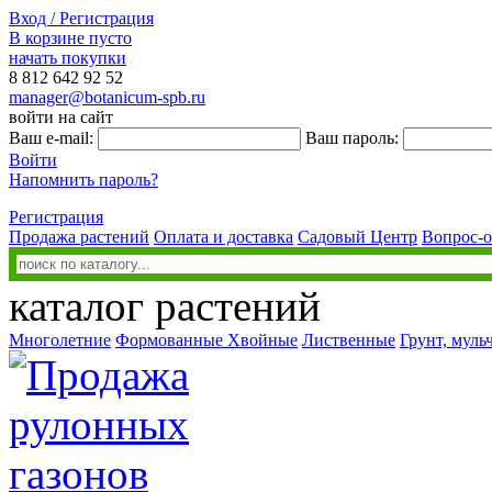
Вход / Регистрация
В корзине пусто
начать покупки
8 812
642 92 52
manager@botanicum-spb.ru
войти на сайт
Ваш e-mail:
Ваш пароль:
Войти
Напомнить пароль?
Регистрация
Продажа растений
Оплата и доставка
Садовый Центр
Вопрос-о
каталог растений
Многолетние
Формованные
Хвойные
Лиственные
Грунт, муль