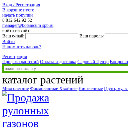
Вход / Регистрация
В корзине пусто
начать покупки
8 812
642 92 52
manager@botanicum-spb.ru
войти на сайт
Ваш e-mail:
Ваш пароль:
Войти
Напомнить пароль?
Регистрация
Продажа растений
Оплата и доставка
Садовый Центр
Вопрос-о
каталог растений
Многолетние
Формованные
Хвойные
Лиственные
Грунт, муль