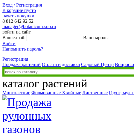
Вход / Регистрация
В корзине пусто
начать покупки
8 812
642 92 52
manager@botanicum-spb.ru
войти на сайт
Ваш e-mail:
Ваш пароль:
Войти
Напомнить пароль?
Регистрация
Продажа растений
Оплата и доставка
Садовый Центр
Вопрос-о
каталог растений
Многолетние
Формованные
Хвойные
Лиственные
Грунт, муль