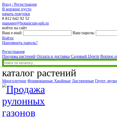
Вход / Регистрация
В корзине пусто
начать покупки
8 812
642 92 52
manager@botanicum-spb.ru
войти на сайт
Ваш e-mail:
Ваш пароль:
Войти
Напомнить пароль?
Регистрация
Продажа растений
Оплата и доставка
Садовый Центр
Вопрос-о
каталог растений
Многолетние
Формованные
Хвойные
Лиственные
Грунт, муль