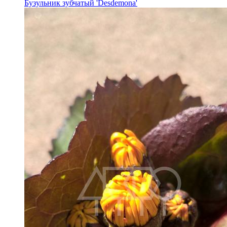
Бузульник зубчатый 'Desdemona'