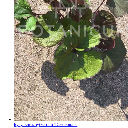
Бузульник зубчатый 'Desdemona'