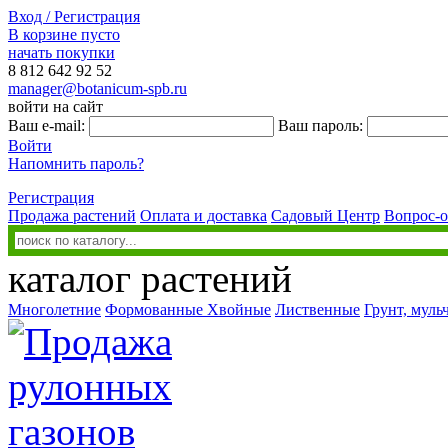
Вход / Регистрация
В корзине пусто
начать покупки
8 812
642 92 52
manager@botanicum-spb.ru
войти на сайт
Ваш e-mail:
Ваш пароль:
Войти
Напомнить пароль?
Регистрация
Продажа растений
Оплата и доставка
Садовый Центр
Вопрос-о
каталог растений
Многолетние
Формованные
Хвойные
Лиственные
Грунт, муль