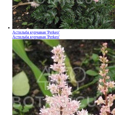
Астильба курчавая 'Perkeo'
Астильба курчавая 'Perkeo'