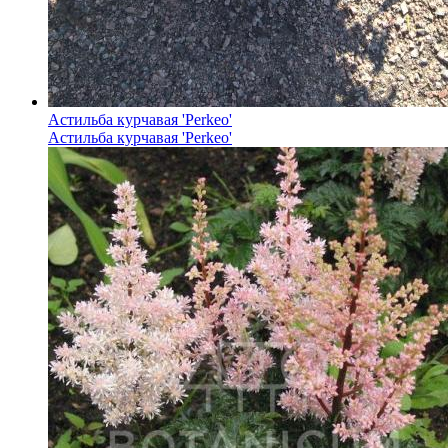
Астильба курчавая 'Perkeo'
Астильба курчавая 'Perkeo'