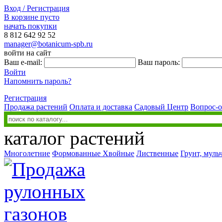
Вход / Регистрация
В корзине пусто
начать покупки
8 812
642 92 52
manager@botanicum-spb.ru
войти на сайт
Ваш e-mail:
Ваш пароль:
Войти
Напомнить пароль?
Регистрация
Продажа растений
Оплата и доставка
Садовый Центр
Вопрос-о
каталог растений
Многолетние
Формованные
Хвойные
Лиственные
Грунт, муль