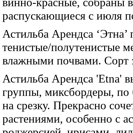
винно-красные, собраны в
распускающиеся с июля по
Астильба Арендса ‘Этна’ 
тенистые/полутенистые м
влажными почвами. Сорт 
Астильба Арендса 'Etna' 
группы, миксбордеры, по 
на срезку. Прекрасно соч
растениями, особенно с а
роджерсией, ирисами, ли