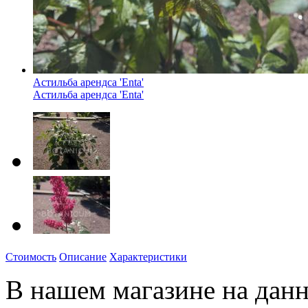
Астильба арендса 'Enta'
Астильба арендса 'Enta'
Стоимость
Описание
Характеристики
В нашем магазине на данн