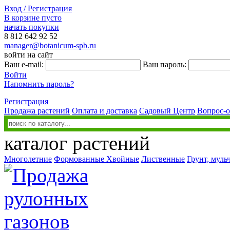
Вход / Регистрация
В корзине пусто
начать покупки
8 812
642 92 52
manager@botanicum-spb.ru
войти на сайт
Ваш e-mail:
Ваш пароль:
Войти
Напомнить пароль?
Регистрация
Продажа растений
Оплата и доставка
Садовый Центр
Вопрос-о
каталог растений
Многолетние
Формованные
Хвойные
Лиственные
Грунт, муль