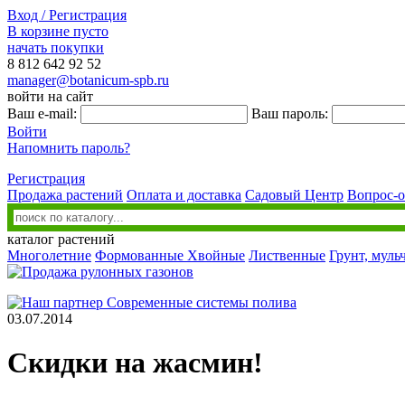
Вход / Регистрация
В корзине пусто
начать покупки
8 812
642 92 52
manager@botanicum-spb.ru
войти на сайт
Ваш e-mail:
Ваш пароль:
Войти
Напомнить пароль?
Регистрация
Продажа растений
Оплата и доставка
Садовый Центр
Вопрос-о
каталог растений
Многолетние
Формованные
Хвойные
Лиственные
Грунт, муль
03.07.2014
Скидки на жасмин!