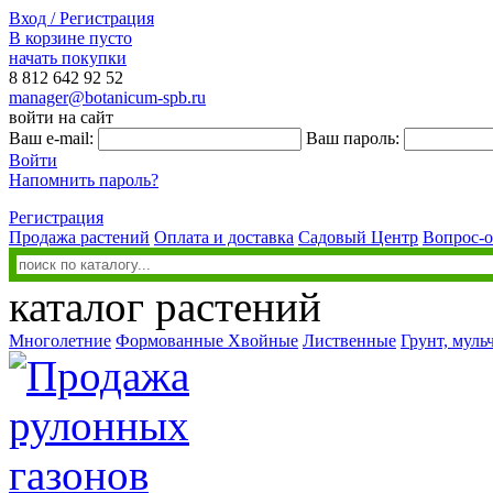
Вход / Регистрация
В корзине пусто
начать покупки
8 812
642 92 52
manager@botanicum-spb.ru
войти на сайт
Ваш e-mail:
Ваш пароль:
Войти
Напомнить пароль?
Регистрация
Продажа растений
Оплата и доставка
Садовый Центр
Вопрос-о
каталог растений
Многолетние
Формованные
Хвойные
Лиственные
Грунт, муль