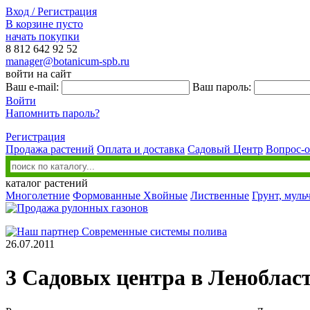
Вход / Регистрация
В корзине пусто
начать покупки
8 812
642 92 52
manager@botanicum-spb.ru
войти на сайт
Ваш e-mail:
Ваш пароль:
Войти
Напомнить пароль?
Регистрация
Продажа растений
Оплата и доставка
Садовый Центр
Вопрос-о
каталог растений
Многолетние
Формованные
Хвойные
Лиственные
Грунт, муль
26.07.2011
3 Садовых центра в Леноблас