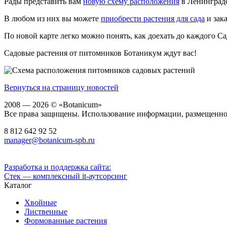
Рады представить вам
новую схему расположения
в Ленинградс
В любом из них вы можете
приобрести растения для сада
и зак
По новой карте легко можно понять, как доехать до каждого С
Садовые растения от питомников Ботаникум ждут вас!
Вернуться на страницу новостей
2008 — 2026 © «Botanicum»
Все права защищены. Использование информации, размещенной 
8 812
642 92 52
manager@botanicum-spb.ru
Разработка и поддержка сайта:
Стек — комплексный it-аутсорсинг
Каталог
Хвойные
Лиственные
Формованные растения