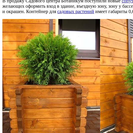
В продажу Садового центра Ботаникум поступили новые
сопу
желающих оформить вход в здание, въездную зону, зону у басс
и окрашен. Контейнер для
садовых растений
имеет габариты 0,