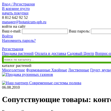
Вход / Регистрация
В корзине пусто
начать покупки
8 812
642 92 52
manager@botanicum-spb.ru
войти на сайт
Ваш e-mail:
Ваш пароль:
Войти
Напомнить пароль?
Регистрация
Продажа растений
Оплата и доставка
Садовый Центр
Вопрос-о
каталог растений
Многолетние
Формованные
Хвойные
Лиственные
Грунт, муль
06.08.2010
Сопутствующие товары: конт