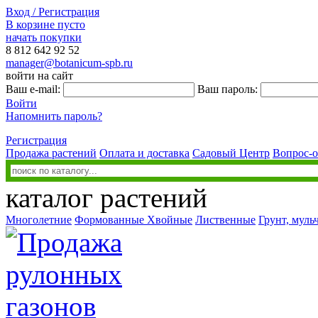
Вход / Регистрация
В корзине пусто
начать покупки
8 812
642 92 52
manager@botanicum-spb.ru
войти на сайт
Ваш e-mail:
Ваш пароль:
Войти
Напомнить пароль?
Регистрация
Продажа растений
Оплата и доставка
Садовый Центр
Вопрос-о
каталог растений
Многолетние
Формованные
Хвойные
Лиственные
Грунт, муль