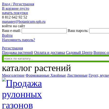
Вход / Регистрация
В корзине пусто
начать покупки
8 812
642 92 52
manager@botanicum-spb.ru
войти на сайт
Ваш e-mail:
Ваш пароль:
Войти
Напомнить пароль?
Регистрация
Продажа растений
Оплата и доставка
Садовый Центр
Вопрос-о
каталог растений
Многолетние
Формованные
Хвойные
Лиственные
Грунт, муль