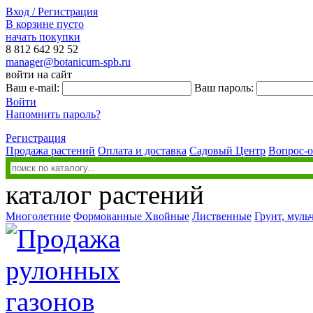
Вход / Регистрация
В корзине пусто
начать покупки
8 812
642 92 52
manager@botanicum-spb.ru
войти на сайт
Ваш e-mail:
Ваш пароль:
Войти
Напомнить пароль?
Регистрация
Продажа растений
Оплата и доставка
Садовый Центр
Вопрос-о
каталог растений
Многолетние
Формованные
Хвойные
Лиственные
Грунт, муль