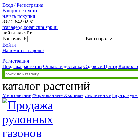
Вход / Регистрация
В корзине пусто
начать покупки
8 812
642 92 52
manager@botanicum-spb.ru
войти на сайт
Ваш e-mail:
Ваш пароль:
Войти
Напомнить пароль?
Регистрация
Продажа растений
Оплата и доставка
Садовый Центр
Вопрос-о
каталог растений
Многолетние
Формованные
Хвойные
Лиственные
Грунт, муль