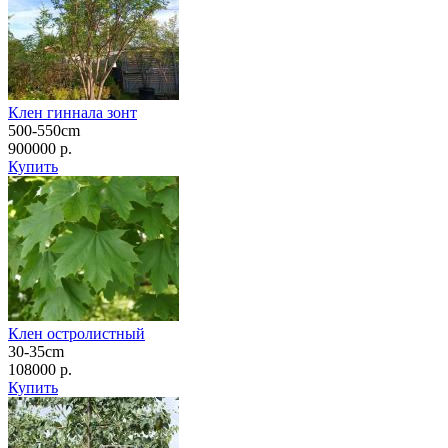
Клен гиннала зонт
500-550cm
900000 р.
Купить
Клен остролистный
30-35cm
108000 р.
Купить