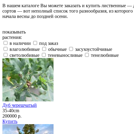
В нашем каталоге Вы можете заказать и купить лиственные — 
сортов — вот неполный список того разнообразия, из которого
начала весны до поздней осени.
показывать
растения:
в наличии
под заказ
влаголюбивые
обычные
засухоустойчивые
светолюбивые
теневыносливые
тенелюбивые
Дуб черешчатый
35-40cm
200000 р.
Купить