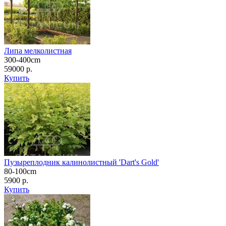
Липа мелколистная
300-400cm
59000 р.
Купить
Пузыреплодник калинолистный 'Dart's Gold'
80-100cm
5900 р.
Купить