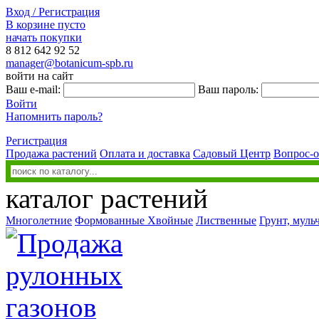
Вход / Регистрация
В корзине пусто
начать покупки
8 812
642 92 52
manager@botanicum-spb.ru
войти на сайт
Ваш e-mail:
Ваш пароль:
Войти
Напомнить пароль?
Регистрация
Продажа растений
Оплата и доставка
Садовый Центр
Вопрос-о
каталог растений
Многолетние
Формованные
Хвойные
Лиственные
Грунт, муль