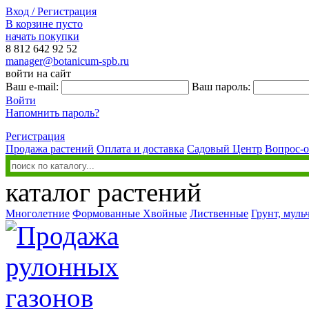
Вход / Регистрация
В корзине пусто
начать покупки
8 812
642 92 52
manager@botanicum-spb.ru
войти на сайт
Ваш e-mail:
Ваш пароль:
Войти
Напомнить пароль?
Регистрация
Продажа растений
Оплата и доставка
Садовый Центр
Вопрос-о
каталог растений
Многолетние
Формованные
Хвойные
Лиственные
Грунт, муль