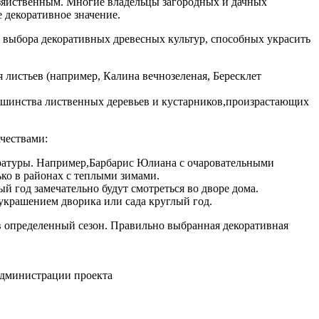
озяйственным. Многие владельцы загородных и дачных
 декоративное значение.
 выбора декоративных древесных культур, способных украсить
 листьев (например, Калина вечнозеленая, Бересклет
льшинства лиственных деревьев и кустарников,произрастающих
чествами:
ературы. Например,Барбарис Юлиана с очаровательными
ко в районах с теплыми зимами.
й год замечательно будут смотреться во дворе дома.
 украшением дворика или сада круглый год.
в определенный сезон. Правильно выбранная декоративная
администрации проекта