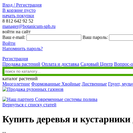
Вход / Регистрация
В корзине пусто
начать покупки
8 812
642 92 52
manager@botanicum-spb.ru
войти на сайт
Ваш e-mail:
Ваш пароль:
Войти
Напомнить пароль?
Регистрация
Продажа растений
Оплата и доставка
Садовый Центр
Вопрос-о
каталог растений
Многолетние
Формованные
Хвойные
Лиственные
Грунт, муль
Вернуться с списку статей
Купить деревья и кустарники 