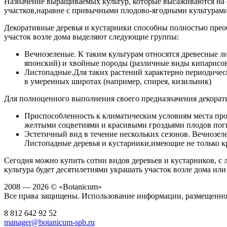
Назначение выращиваемых культур, которые высаживаются на с
участков,наравне с привычными плодово-ягодными культурами
Декоративные деревья и кустарники способны полностью преоб
участок возле дома выделяют следующие группы:
Вечнозеленые. К таким культурам относятся древесные л
японский) и хвойные породы (различные виды кипарисов,
Листопадные.Для таких растений характерно периодичес
в умеренных широтах (например, спирея, кизильник)
Для полноценного выполнения своего предназначения декорат
Приспособленность к климатическим условиям места про
желтыми соцветиями и красивыми гроздьями плодов погиб
Эстетичный вид в течение нескольких сезонов. Вечнозеле
Листопадные деревья и кустарники,имеющие не только кр
Сегодня можно купить сотни видов деревьев и кустарников, с
культура будет десятилетиями украшать участок возле дома или 
2008 — 2026 © «Botanicum»
Все права защищены. Использование информации, размещенной 
8 812
642 92 52
manager@botanicum-spb.ru