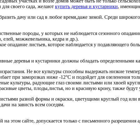
адовых участках и возле домов может быть не только сельскох
 для своего сада, желают
купить деревья и кустарники
, имеющие
разить дачу или сад в любое время,даже зимой. Среди широкого
иственные породы, у которых не наблюдается сезонного опадания
 елей, можжевельника, кедра и др.).
кое опадание листьев, которое наблюдается у подавляющего бо
ивные деревья и кустарники должны обладать определенными ка
израстания. Не все культуры способны выдержать низкие темп
ает при заморозках ниже -12°С и подойдет для озеленения толь
ные культуры, радующие глаз своими листьями или хвоей круглы
асивые цветы, плоды,листья, но и красивую крону, также будут
 листьями разной формы и окраски, цветущими круглый год или 
дачи на зависть всем соседям.
на этом сайте, допускается только с письменного разрешения 