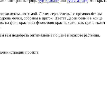
ысаживают ровные ряды
туи Брабант
или
туи Смарагд
. Но скрыть
олько летом, но зимой. Летом серо-зеленые с кремово-белым
 дерена мелки, собраны в щиток. Цветет Дерен белый в конце
нью, на фоне красивых фиолетово-красных листьев, привлекают
.
м вам подобрать оптимальные по цене и красоте растения,
администрации проекта