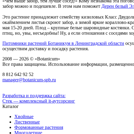
«Чем выше забор, тем лучше сосед!» Кому незнакома эта пого
забор можно и подешевле. В этом нам поможет
Дерен белый Э
Это растение принадлежит семейству кизиловых Класс Двудольн
окаймлением листья скроют забор, а зимой яркие кораллово-кр
мая 15-20 дней. Плод – крупные белые шаровидные костянки. 
птиц, но, увы, несъедобны! Ну, а если отношения с соседями хо
Питомники растений Ботаникум в Ленинградской области
осущ
осуществим доставку и посадку растения.
2008 — 2026 © «Botanicum»
Все права защищены. Использование информации, размещенной 
8 812
642 92 52
manager@botanicum-spb.ru
Разработка и поддержка сайта:
Стек — комплексный it-аутсорсинг
Каталог
Хвойные
Лиственные
Формованные растения
Многолетние