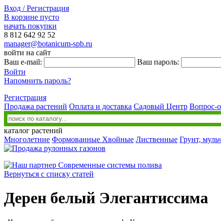
Вход / Регистрация
В корзине пусто
начать покупки
8 812
642 92 52
manager@botanicum-spb.ru
войти на сайт
Ваш e-mail:
Ваш пароль:
Войти
Напомнить пароль?
Регистрация
Продажа растений
Оплата и доставка
Садовый Центр
Вопрос-о
каталог растений
Многолетние
Формованные
Хвойные
Лиственные
Грунт, муль
Вернуться с списку статей
Дерен белый Элегантиссима