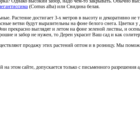
ворка? Однако высокий забор, надо чем-то закрывать. Обычно в
легантиссима
(Сornus alba) или Свидина белая.
ые. Растение достигает 3-х метров в высоту и декоративно не т
асные ветви будут выразительны на фоне белого снега. Цветки у
Они прекрасно выглядят и летом на фоне зеленой листвы, и осе
рошие и забор не нужен, то Дерен украсит Ваш сад и как солитер
ествляют продажу этих растений оптом и в розницу. Мы поможе
на этом сайте, допускается только с письменного разрешения 